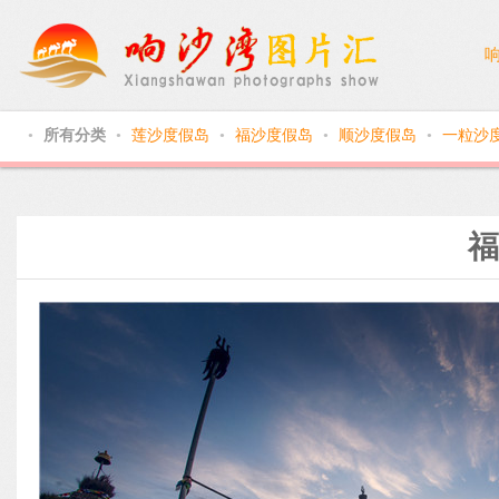
所有分类
莲沙度假岛
福沙度假岛
顺沙度假岛
一粒沙
●
●
●
●
●
福