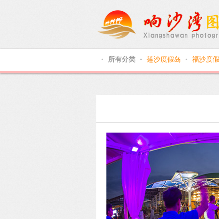
所有分类
莲沙度假岛
福沙度
●
●
●