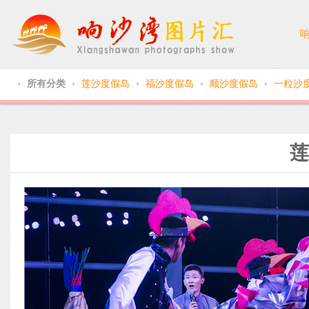
所有分类
莲沙度假岛
福沙度假岛
顺沙度假岛
一粒沙
●
●
●
●
●
莲