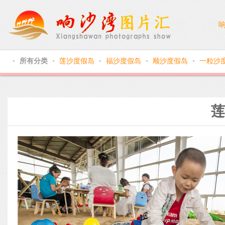
所有分类
莲沙度假岛
福沙度假岛
顺沙度假岛
一粒沙
●
●
●
●
●
莲