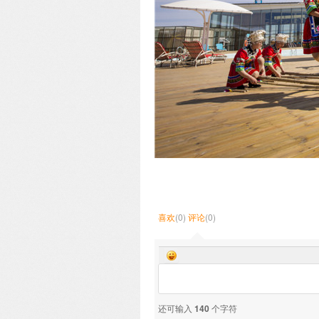
喜欢
(0)
评论
(0)
还可输入
140
个字符