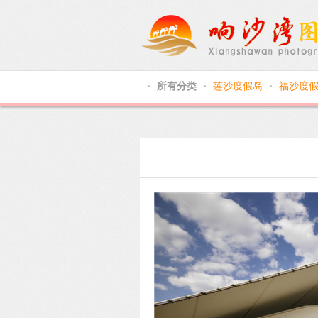
所有分类
莲沙度假岛
福沙度
●
●
●