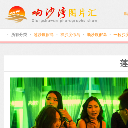
所有分类
莲沙度假岛
福沙度假岛
顺沙度假岛
一粒沙
●
●
●
●
●
莲