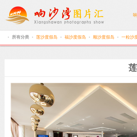
所有分类
莲沙度假岛
福沙度假岛
顺沙度假岛
一粒沙
●
●
●
●
●
莲