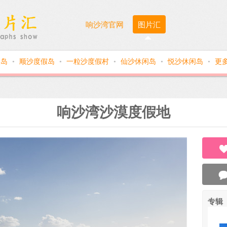
响沙湾官网
图片汇
假岛
顺沙度假岛
一粒沙度假村
仙沙休闲岛
悦沙休闲岛
更
●
●
●
●
●
响沙湾沙漠度假地
专辑