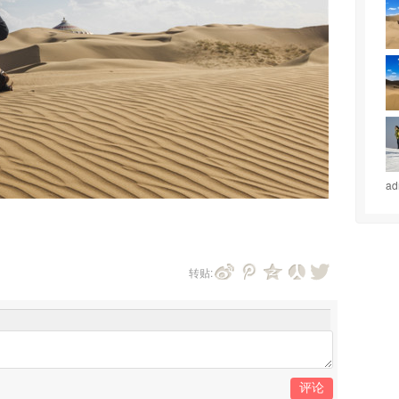
a
转贴:
评论