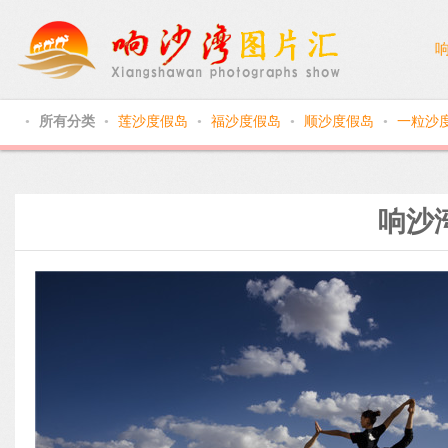
所有分类
莲沙度假岛
福沙度假岛
顺沙度假岛
一粒沙
●
●
●
●
●
响沙