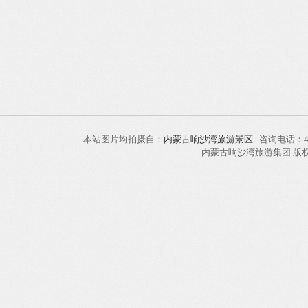
本站图片均拍摄自：
内蒙古响沙湾旅游景区
咨询电话：40
内蒙古响沙湾旅游集团 版