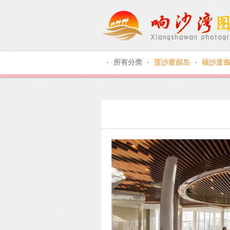
所有分类
莲沙度假岛
福沙度
●
●
●