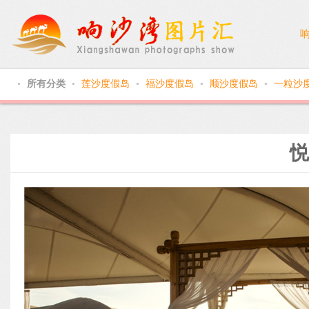
所有分类
莲沙度假岛
福沙度假岛
顺沙度假岛
一粒沙
●
●
●
●
●
悦