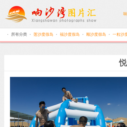
所有分类
莲沙度假岛
福沙度假岛
顺沙度假岛
一粒沙
●
●
●
●
●
悦