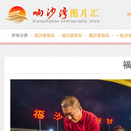
所有分类
莲沙度假岛
福沙度假岛
顺沙度假岛
一粒沙
●
●
●
●
●
福