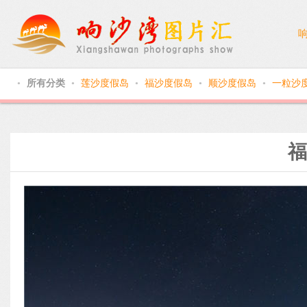
所有分类
莲沙度假岛
福沙度假岛
顺沙度假岛
一粒沙
●
●
●
●
●
福