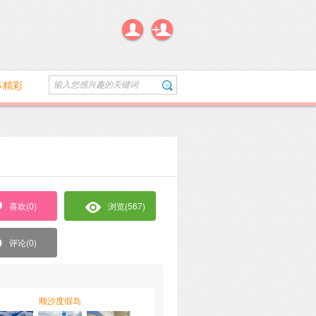
多精彩
输入您感兴趣的关键词
搜索
喜欢(
0
)
浏览
(567)
评论
(0)
顺沙度假岛