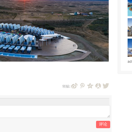
a
转贴:
评论