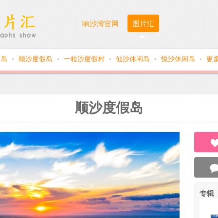
响沙湾官网
图片汇
假岛
顺沙度假岛
一粒沙度假村
仙沙休闲岛
悦沙休闲岛
更
●
●
●
●
●
顺沙度假岛
专辑