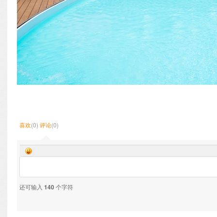
喜欢
(0)
评论
(0)
还可输入
140
个字符