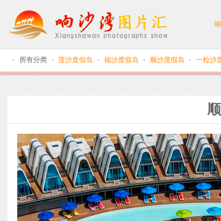
所有分类
莲沙度假岛
福沙度假岛
顺沙度假岛
一粒沙
●
●
●
●
●
顺