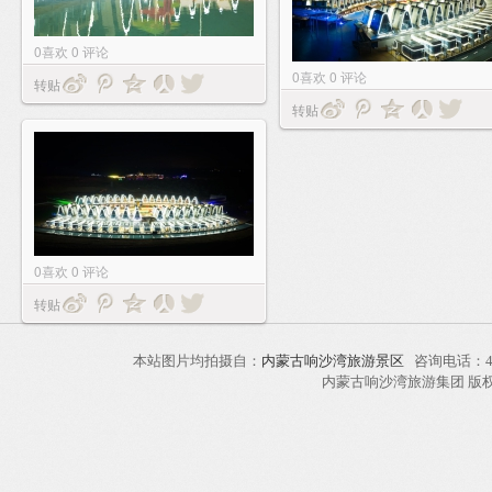
0
喜欢
0
评论
0
喜欢
0
评论
转贴
转贴
0
喜欢
0
评论
转贴
本站图片均拍摄自：
内蒙古响沙湾旅游景区
咨询电话：40
内蒙古响沙湾旅游集团 版