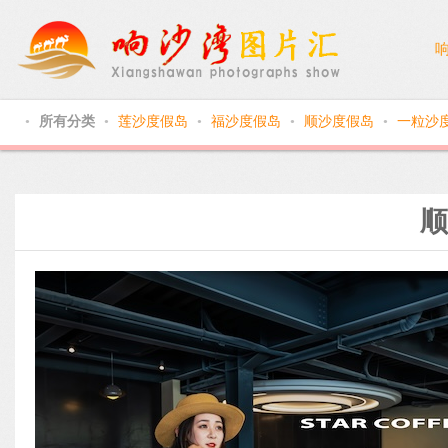
所有分类
莲沙度假岛
福沙度假岛
顺沙度假岛
一粒沙
●
●
●
●
●
顺