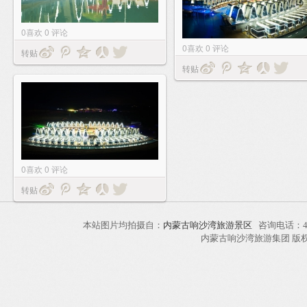
0
喜欢
0
评论
0
喜欢
0
评论
转贴
转贴
0
喜欢
0
评论
转贴
本站图片均拍摄自：
内蒙古响沙湾旅游景区
咨询电话：40
内蒙古响沙湾旅游集团 版