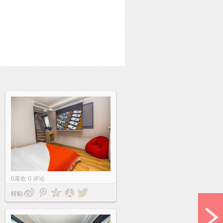
0
喜欢
0
评论
转贴