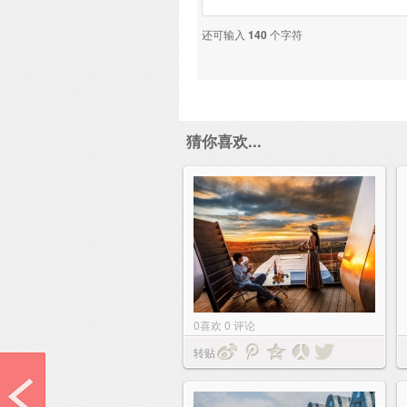
还可输入
140
个字符
猜你喜欢...
0
喜欢
0
评论
转贴