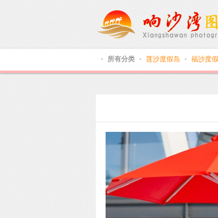
所有分类
莲沙度假岛
福沙度
●
●
●