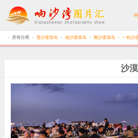
所有分类
莲沙度假岛
福沙度假岛
顺沙度假岛
一粒沙
●
●
●
●
●
沙漠