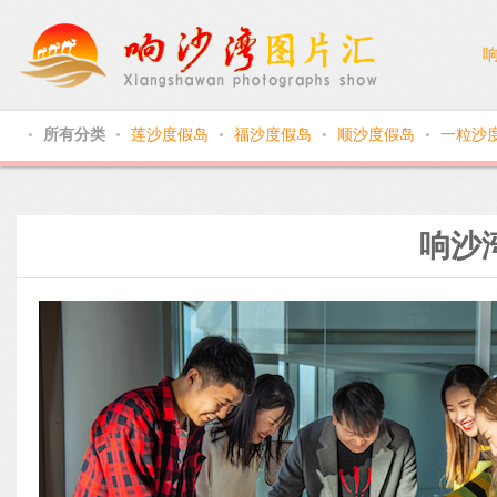
所有分类
莲沙度假岛
福沙度假岛
顺沙度假岛
一粒沙
●
●
●
●
●
响沙