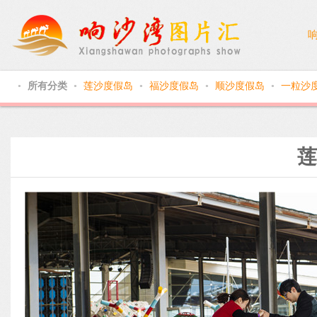
所有分类
莲沙度假岛
福沙度假岛
顺沙度假岛
一粒沙
●
●
●
●
●
莲