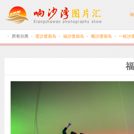
所有分类
莲沙度假岛
福沙度假岛
顺沙度假岛
一粒沙
●
●
●
●
●
福