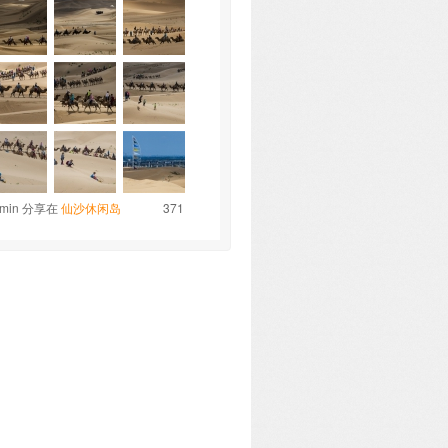
dmin 分享在
仙沙休闲岛
371