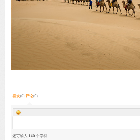
喜欢
(0)
评论
(0)
还可输入
140
个字符