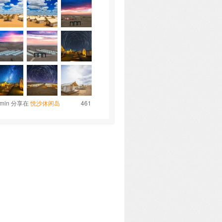
dmin 分享在
悦沙休闲岛
461