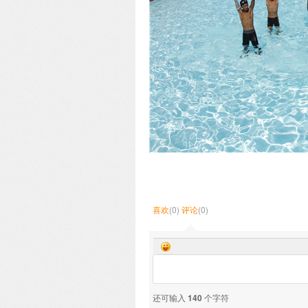
喜欢
(0)
评论
(0)
还可输入
140
个字符