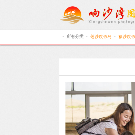
所有分类
莲沙度假岛
福沙度
●
●
●