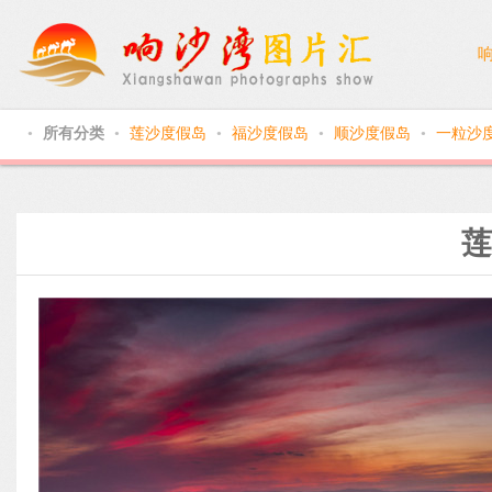
所有分类
莲沙度假岛
福沙度假岛
顺沙度假岛
一粒沙
●
●
●
●
●
莲