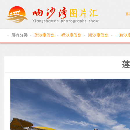
所有分类
莲沙度假岛
福沙度假岛
顺沙度假岛
一粒沙
●
●
●
●
●
莲