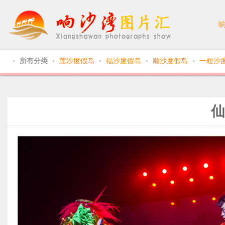
所有分类
莲沙度假岛
福沙度假岛
顺沙度假岛
一粒沙
●
●
●
●
●
仙