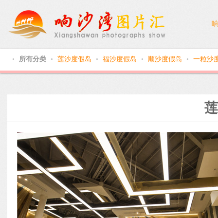
所有分类
莲沙度假岛
福沙度假岛
顺沙度假岛
一粒沙
●
●
●
●
●
莲