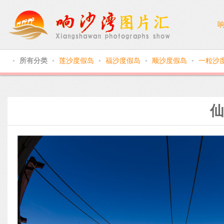
所有分类
莲沙度假岛
福沙度假岛
顺沙度假岛
一粒沙
●
●
●
●
●
仙